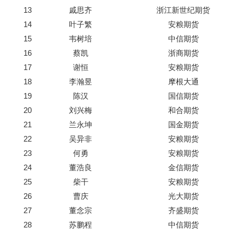
13
戚思齐
浙江新世纪期货
14
叶子繁
安粮期货
15
韦树培
中信期货
16
蔡凯
浙商期货
17
谢恒
安粮期货
18
李瀚昱
摩根大通
19
陈汉
国信期货
20
刘兴梅
和合期货
21
兰永坤
国金期货
22
吴异非
安粮期货
23
何勇
安粮期货
24
董浩良
金信期货
25
柴干
安粮期货
26
曹庆
光大期货
27
董念宗
齐盛期货
28
苏鹏程
中信期货