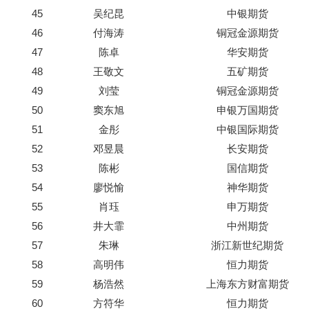
45
吴纪昆
中银期货
46
付海涛
铜冠金源期货
47
陈卓
华安期货
48
王敬文
五矿期货
49
刘莹
铜冠金源期货
50
窦东旭
申银万国期货
51
金彤
中银国际期货
52
邓昱晨
长安期货
53
陈彬
国信期货
54
廖悦愉
神华期货
55
肖珏
申万期货
56
井大霏
中州期货
57
朱琳
浙江新世纪期货
58
高明伟
恒力期货
59
杨浩然
上海东方财富期货
60
方符华
恒力期货