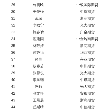
29
刘明晗
中银国际期货
30
王俊强
中衍期货
31
余琛
浙商期货
32
李晗宁
光大期货
33
施春瑜
广金期货
34
翟建国
中金岭南期货
35
林芳婧
浙商期货
36
何静怡
华西期货
37
孙昊
兴业期货
38
杨赛茹
中州期货
39
张馨悦
光大期货
40
李凤瑞
中银期货
41
冯莉
光大期货
42
张文轩
安粮期货
43
王晨晨
浙商期货
44
丘斯晴
中信期货