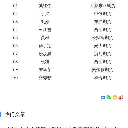
61
奚红伟
上海东亚期货
62
于泓
中银期货
63
刘婷
东兴期货
64
王江雪
西部期货
65
黄翠
云财富期货
66
孙宇翔
光大期货
67
楼汶昊
浙商期货
68
杨凯
西部期货
69
陈涵菲
美尔雅期货
70
齐秀彩
和合期货
热门文章