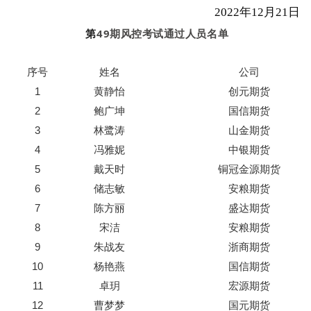
2022年12月21日
第
49期风控考试通过人员名单
序号
姓名
公司
1
黄静怡
创元期货
2
鲍广坤
国信期货
3
林鹭涛
山金期货
4
冯雅妮
中银期货
5
戴天时
铜冠金源期货
6
储志敏
安粮期货
7
陈方丽
盛达期货
8
宋洁
安粮期货
9
朱战友
浙商期货
10
杨艳燕
国信期货
11
卓玥
宏源期货
12
曹梦梦
国元期货